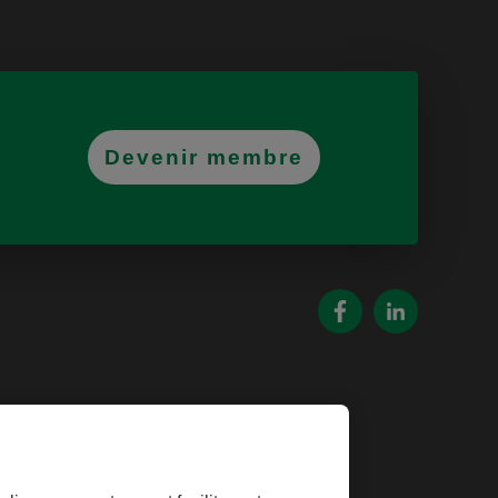
Devenir membre
oins