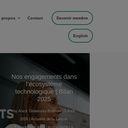
 propos
Contact
Devenir membre
English
Nos engagements dans
l’écosystème
technologique | Bilan
2025
by
Anick Globensky-Bromow
|
5 Août
2026
|
Actualité de la Caisse
,
Engagement dans l’écosystème
| 0