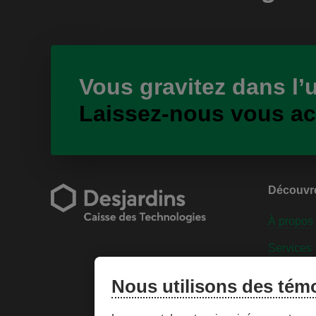
Vous gravitez dans l’
Laissez-nous vous a
Découvr
À propos
Services
Engageme
Nous utilisons des tém
Personnal