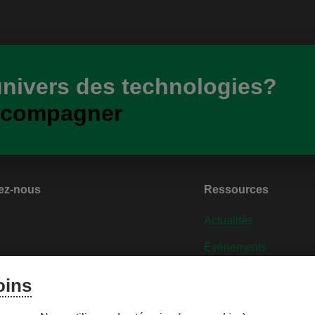
univers des technologies?
ccompagner
ez-nous
Ressources
Actualités
Événements
nt dans le milieu
Contactez-nous
oins
iser les témoins
Personnaliser les tém