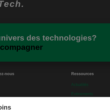
Tech.
univers des technologies?
ccompagner
ez-nous
Ressources
Actualités
Événements
nt dans le milieu
Contactez-nous
oins