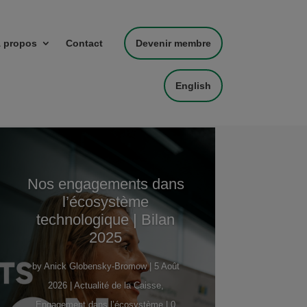
 propos
Contact
Devenir membre
English
Nos engagements dans
l’écosystème
technologique | Bilan
2025
by
Anick Globensky-Bromow
|
5 Août
2026
|
Actualité de la Caisse
,
Engagement dans l’écosystème
| 0