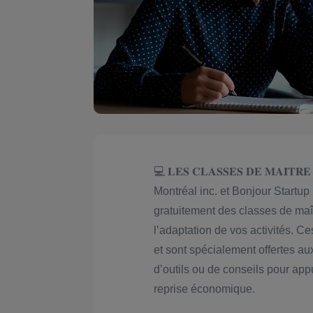
💻 𝐋𝐄𝐒 𝐂𝐋𝐀𝐒𝐒𝐄𝐒 𝐃𝐄 𝐌𝐀𝐈̂𝐓𝐑𝐄
Montréal inc. et Bonjour Startup 
gratuitement des classes de ma
l’adaptation de vos activités. C
et sont spécialement offertes au
d’outils ou de conseils pour ap
reprise économique.