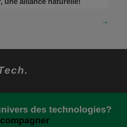
, une alliance naturelle!
→
Tech.
univers des technologies?
ccompagner