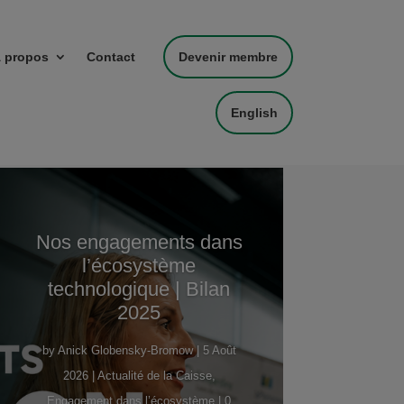
 propos
Contact
Devenir membre
English
Nos engagements dans
l’écosystème
technologique | Bilan
2025
by
Anick Globensky-Bromow
|
5 Août
2026
|
Actualité de la Caisse
,
Engagement dans l’écosystème
| 0