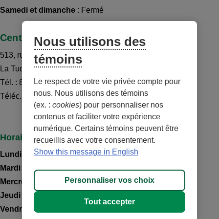
Samedi et dimanche
: Fermé
Centre de services La Tuque
Nous utilisons des
513, rue Saint-Louis
témoins
La Tuque
(
Québec
)
G9X 2X3
Le respect de votre vie privée compte pour
Tél. : 819 523-2741
nous. Nous utilisons des témoins
Téléc. : 819 523-9973
(ex. :
cookies
) pour personnaliser nos
contenus et faciliter votre expérience
numérique. Certains témoins peuvent être
Horaire
recueillis avec votre consentement.
Show this message in English
Lundi
: 9h30 à 16h
Mardi
: 9h30 à 16h
Personnaliser vos choix
Mercredi
: 9h30 à 17h
Jeudi
: 9h30 à 19h
Tout accepter
Vendredi
: 9h30 à 15h