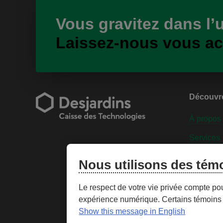
Vous gravitez dans l’
Laissez-nous vous a
Découvr
À propos
Services
Engageme
Nous utilisons des tém
Personnal
Le respect de votre vie privée compte po
expérience numérique. Certains témoins 
T
Show this message in English