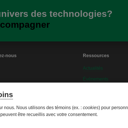
univers des technologies?
ccompagner
ez-nous
Ressources
Actualités
Événements
nt dans le milieu
Contactez-nous
oins
iser les témoins
Personnaliser les tém
ur nous. Nous utilisons des témoins (ex. :
cookies
) pour personna
peuvent être recueillis avec votre consentement.
ous droits réservés © 2026 – Caisse Desjardins des Technologi