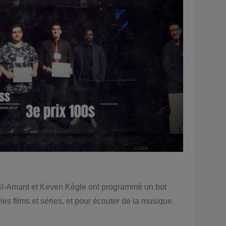
k St-Amant et Keven Kègle ont programmé un bot
les films et séries, et pour écouter de la musique.