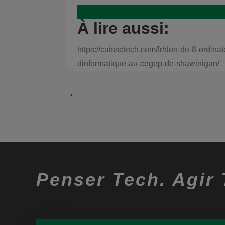
Devenez Membre Desjardins Caisse des
À lire aussi:
https://caissetech.com/fr/don-de-8-ordin
dinformatique-au-cegep-de-shawinigan/
←
Penser Tech. Agir 