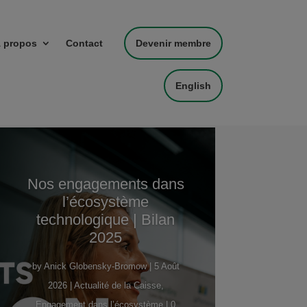
 propos
Contact
Devenir membre
English
Nos engagements dans
l’écosystème
technologique | Bilan
2025
by
Anick Globensky-Bromow
|
5 Août
2026
|
Actualité de la Caisse
,
Engagement dans l’écosystème
| 0