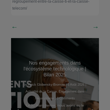
regroupement-entre-la-caisse-ti-et-la-caisse-
telecom/
←
→
Nos engagements dans
l’écosystème technologique |
Bilan 2025
by
Anick Globensky-Bromow
|
5 Août 2026
|
Actualité de la Caisse
,
Engagement dans
l’écosystème
| 0 Comments
Le 31 mars dernier, nous avons eu le