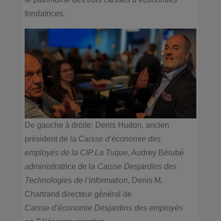
fondatrices.
De gauche à droite: Denis Hudon, ancien
président de la
Caisse d’économie des
employés de la CIP La Tuque
, Audrey Bérubé
administratrice de la
Caisse Desjardins des
Technologies de l’information
, Denis M.
Chartrand directeur général de
Caisse d’économie Desjardins des employés