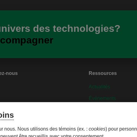
univers des technologies?
ccompagner
ez-nous
Ressources
Actualités
Événements
nt dans le milieu
Contactez-nous
oins
iser les témoins
Personnaliser les tém
ur nous. Nous utilisons des témoins (ex. :
cookies
) pour personna
peuvent être recueillis avec votre consentement.