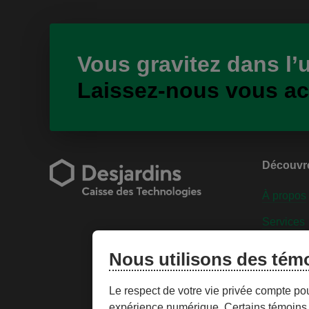
Vous gravitez dans l’
Laissez-nous vous a
Découvr
À propos
Services
Engageme
Nous utilisons des tém
Personnal
Le respect de votre vie privée compte po
expérience numérique. Certains témoins 