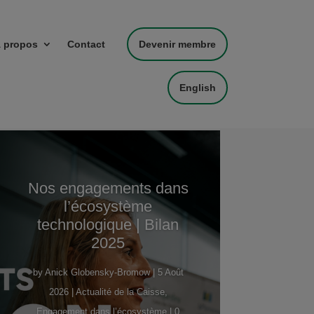
 propos
Contact
Devenir membre
English
Nos engagements dans
l’écosystème
technologique | Bilan
2025
by
Anick Globensky-Bromow
|
5 Août
2026
|
Actualité de la Caisse
,
Engagement dans l’écosystème
| 0