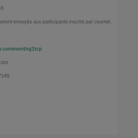
45
ront envoyés aux participants inscrits par courriel.
o.com/event/xg3zcp
.com
57249