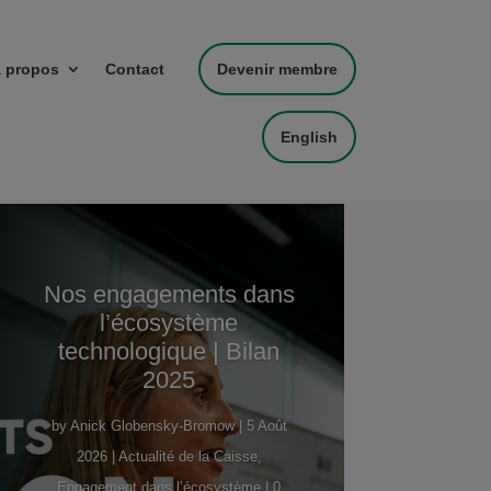
 propos
Contact
Devenir membre
English
Nos engagements dans
l’écosystème
technologique | Bilan
2025
by
Anick Globensky-Bromow
|
5 Août
2026
|
Actualité de la Caisse
,
Engagement dans l’écosystème
| 0