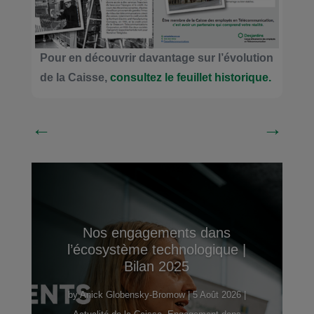
Pour en découvrir davantage sur l’évolution
de la Caisse,
consultez le feuillet historique.
←
→
Nos engagements dans
l’écosystème technologique |
Bilan 2025
by
Anick Globensky-Bromow
|
5 Août 2026
|