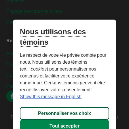
Services
Engagement dans le milieu
Personnaliser les témoins
Nous utilisons des
témoins
Ressources
Actualités
Le respect de votre vie privée compte pour
nous. Nous utilisons des témoins
Événements
(ex. :
cookies
) pour personnaliser nos
Contactez-nous
contenus et faciliter votre expérience
numérique. Certains témoins peuvent être
Personnaliser les témoins
recueillis avec votre consentement.
Show this message in English
Personnaliser vos choix
Tous droits réservés © 2026 – Caisse Desjardins des
Technologies
Tout accepter