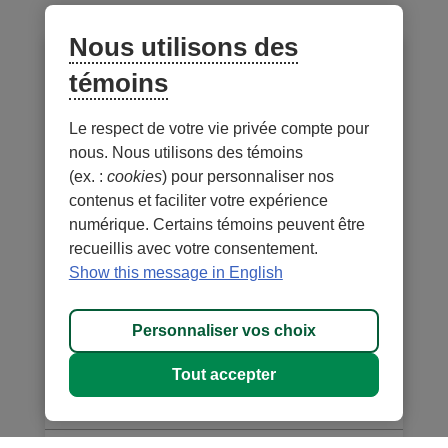
Nous utilisons des
témoins
Le respect de votre vie privée compte pour
nous. Nous utilisons des témoins
(ex. :
cookies
) pour personnaliser nos
contenus et faciliter votre expérience
numérique. Certains témoins peuvent être
recueillis avec votre consentement.
Show this message in English
AGA 2025 : Faits Saillants,
Réécoute et Votation en
Personnaliser vos choix
Différé
Tout accepter
En savoir plus