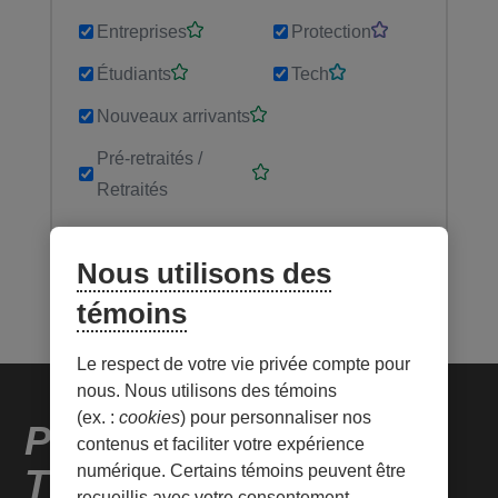
Entreprises
Protection
Étudiants
Tech
Nouveaux arrivants
Pré-retraités /
Retraités
Nous utilisons des
témoins
Le respect de votre vie privée compte pour
nous. Nous utilisons des témoins
(ex. :
cookies
) pour personnaliser nos
Penser Tech. Agir
contenus et faciliter votre expérience
Tech.
numérique. Certains témoins peuvent être
recueillis avec votre consentement.