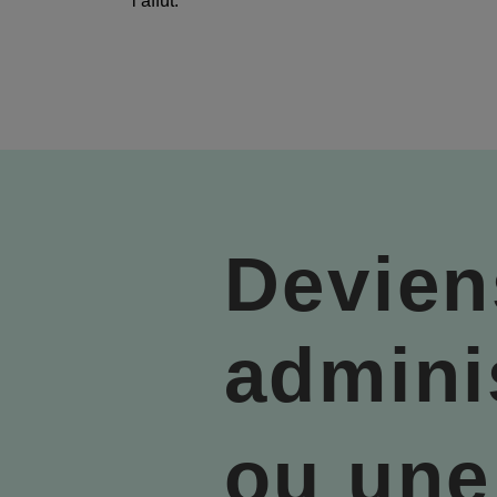
l’affût.
Devien
admini
ou une