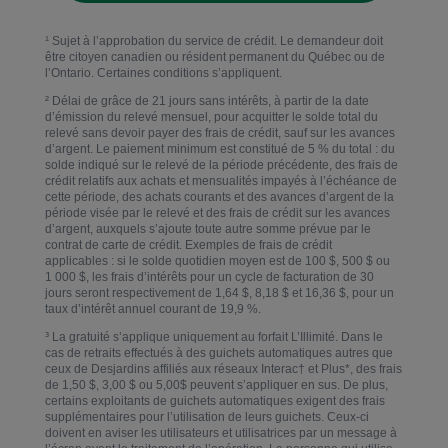
¹ Sujet à l’approbation du service de crédit. Le demandeur doit
être citoyen canadien ou résident permanent du Québec ou de
l’Ontario. Certaines conditions s’appliquent.
²
Délai de grâce de 21 jours sans intérêts, à partir de la date
d’émission du relevé mensuel, pour acquitter le solde total du
relevé sans devoir payer des frais de crédit, sauf sur les avances
d’argent. Le paiement minimum est constitué de 5 % du total : du
solde indiqué sur le relevé de la période précédente, des frais de
crédit relatifs aux achats et mensualités impayés à l’échéance de
cette période, des achats courants et des avances d’argent de la
période visée par le relevé et des frais de crédit sur les avances
d’argent, auxquels s’ajoute toute autre somme prévue par le
contrat de carte de crédit. Exemples de frais de crédit
applicables : si le solde quotidien moyen est de 100 $, 500 $ ou
1 000 $, les frais d’intérêts pour un cycle de facturation de 30
jours seront respectivement de 1,64 $, 8,18 $ et 16,36 $, pour un
taux d’intérêt annuel courant de 19,9 %.
³
La gratuité s’applique uniquement au forfait L’Illimité. Dans le
cas de retraits effectués à des guichets automatiques autres que
ceux de Desjardins affiliés aux réseaux Interac† et Plus*, des frais
de 1,50 $, 3,00 $ ou 5,00$ peuvent s’appliquer en sus. De plus,
certains exploitants de guichets automatiques exigent des frais
supplémentaires pour l’utilisation de leurs guichets. Ceux-ci
doivent en aviser les utilisateurs et utilisatrices par un message à