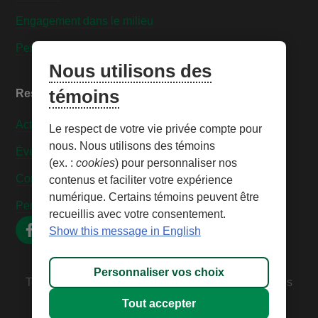
Engagement dans le milieu
Personnaliser les témoins
Nous utilisons des
témoins
Ressources
Actualités
Le respect de votre vie privée compte pour
nous. Nous utilisons des témoins
Événements
(ex. :
cookies
) pour personnaliser nos
Contactez-nous
contenus et faciliter votre expérience
numérique. Certains témoins peuvent être
Personnaliser les témoins
recueillis avec votre consentement.
Show this message in English
Personnaliser vos choix
Tous droits réservés © 2026 – Caisse Desjardins des
Technologies
Tout accepter