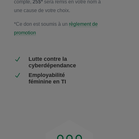
compte,
25$*
sera remis en votre nom à
une cause de votre choix.
*Ce don est soumis à un
règlement de
promotion
N
Lutte contre la
cyberdépendance
N
Employabilité
féminine en TI