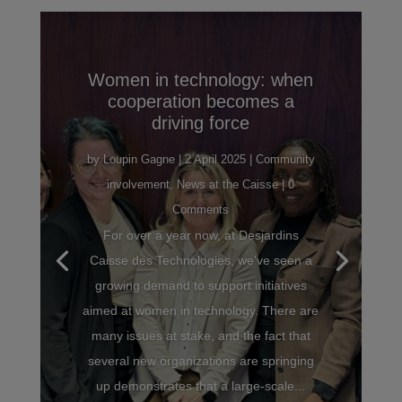
Women in technology: when
cooperation becomes a
driving force
by
Loupin Gagne
|
2 April 2025
|
Community
involvement
,
News at the Caisse
| 0
Comments
For over a year now, at Desjardins
Caisse des Technologies, we've seen a
growing demand to support initiatives
aimed at women in technology. There are
many issues at stake, and the fact that
several new organizations are springing
up demonstrates that a large-scale...